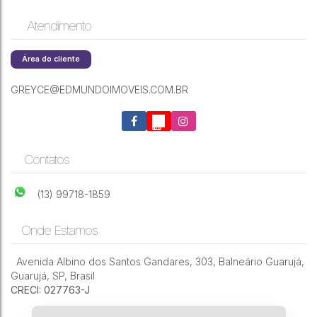
Atendimento
Área do cliente
GREYCE@EDMUNDOIMOVEIS.COM.BR
Contatos
(13) 99718-1859
Onde Estamos
Avenida Albino dos Santos Gandares
,
303
,
Balneário Guarujá
,
Guarujá
,
SP
,
Brasil
CRECI: 027763-J