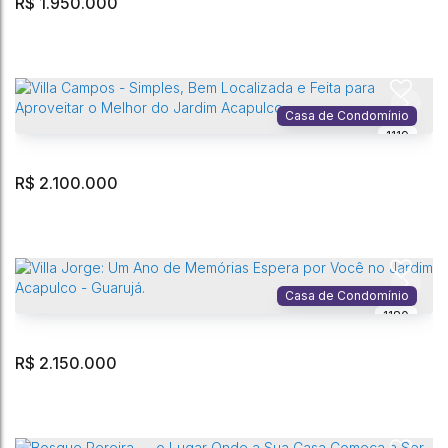
R$
1.950.000
Villa Girotto: Um Lar Aconchegante que Une Simplicidade e Charme
no Jardim Acapulco - Guarujá.
Acapulco
,
Guarujá
,
São Paulo
,
Brasil
Casa de Condomínio
1119
4
Dormitório(s)
5
Banheiro(s)
404m²
Privativo:
4
Suíte(s)
800m²
Total:
R$
2.100.000
Villa Malieri - Uma Casa Aconchegante para Dias Inesquecíveis no
Jardim Acapulco - Guarujá.
Jardim Acapulco
,
Guarujá
,
São Paulo
,
Brasil
Casa de Condomínio
1180
3
Dormitório(s)
4
Banheiro(s)
4
Vaga(s)
302m²
Privativo:
2
Sala(s)
3
Suíte(s)
525m²
Terreno:
R$
2.150.000
Villa Campos - Simples, Bem Localizada e Feita para Aproveitar o
Melhor do Jardim Acapulco.