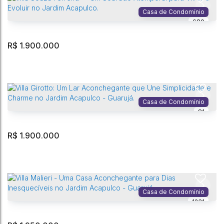
Acapulco
,
Guarujá
,
São Paulo
,
Brasil
Casa de Condomínio
680
1000m²
Total:
R$
1.900.000
Residencial › Lote/Terreno no Acapulco
Acapulco
,
Guarujá
,
São Paulo
,
Brasil
Casa de Condomínio
81
1000m²
Total:
R$
1.900.000
Villa Souza Ferreira — Um Sobrado Atemporal para Viver e Evoluir no
Jardim Acapulco.
Jardim Acapulco
,
Guarujá
,
São Paulo
,
Brasil
Casa de Condomínio
1231
5
Dormitório(s)
5
Banheiro(s)
4
Vaga(s)
281m²
Privativo:
2
Sala(s)
3
Suíte(s)
525m²
Terreno: