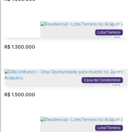
Residencial › Lote/Terreno no Acapulco
Acapulco
,
Guarujá
,
São Paulo
,
Brasil
Lote/Terreno
259
525m²
Total:
R$
1.300.000
Rembrandt Revelado: Seu Pedacinho de Paraíso no Jardim Acapulco -
Guarujá.
Acapulco
,
Guarujá
,
São Paulo
,
Brasil
Casa de Condomínio
1459
94m²
Privativo:
518m²
Total:
R$
1.500.000
Residencial › Lote/Terreno no Acapulco
Acapulco
,
Guarujá
,
São Paulo
,
Brasil
Lote/Terreno