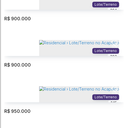
Lote/Terreno
304
R$
900.000
Residencial › Lote/Terreno no
Guarujá
,
São Paulo
,
Brasil
Lote/Terreno
303
2517m²
Total:
R$
900.000
Residencial › Lote/Terreno no Acapulco
Acapulco
,
Guarujá
,
São Paulo
,
Brasil
Lote/Terreno
245
525m²
Total:
R$
950.000