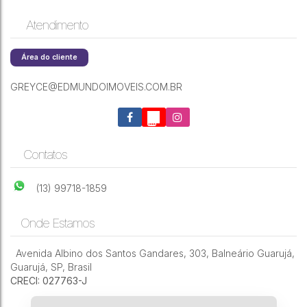
Atendimento
Área do cliente
GREYCE@EDMUNDOIMOVEIS.COM.BR
Contatos
(13) 99718-1859
Onde Estamos
Avenida Albino dos Santos Gandares
,
303
,
Balneário Guarujá
,
Guarujá
,
SP
,
Brasil
CRECI: 027763-J