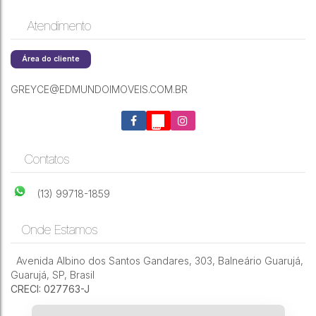
Atendimento
Área do cliente
GREYCE@EDMUNDOIMOVEIS.COM.BR
Contatos
(13) 99718-1859
Onde Estamos
Avenida Albino dos Santos Gandares
,
303
,
Balneário Guarujá
,
Guarujá
,
SP
,
Brasil
CRECI: 027763-J